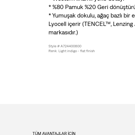
* %80 Pamuk %20 Geri dönüştü
* Yumuşak dokulu, ağaç bazlı bir
Lyocell içerir (TENCEL™, Lenzing A
markasıdır.)
Style # A724400800
Renk: Light indigo - flat finish
TÜM AVANTAJLAR İÇİN