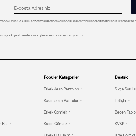
anda Levi's Co. Gizlilik Sözleşmesi üzerinde açıklandığı şekilde yenilikler, özel fırsatlar, etkinlikler hakkınd
arı için kişisel verilerimin işlenmesine onay veriyorum.
Popüler Kategoriler
Destek
Erkek Jean Pantolon
Sıkça Sorula
Kadın Jean Pantolon
İletişim
Erkek Gömlek
Beden Tablo
 Bell
Kadın Gömlek
KVKK
Erkek Dış Giyim
İade Politika