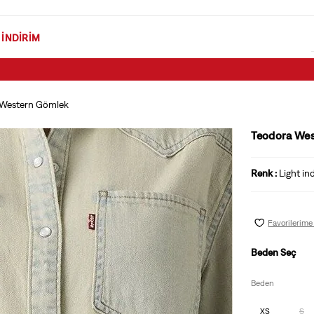
İNDIRIM
Öğrenci İndirimi şart ve koşullarını öğrenmek için tıklayın.
 Western Gömlek
Teodora We
Renk :
Light ind
Favorilerime
Beden Seç
Beden
XS
S