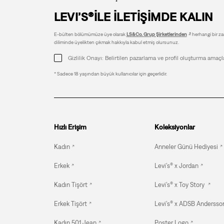
LEVI’S®İLE İLETİŞİMDE KALIN
E-bülten bölümümüze üye olarak
LS&Co. Grup Şirketlerinden
herhangi bir zam
diliminde üyelikten çıkmak hakkıyla kabul etmiş olursunuz.
Gizlilik Onayı: Belirtilen pazarlama ve profil oluşturma amaçl
* Sadece 18 yaşından büyük kullanıcılar için geçerlidir.
Hızlı Erişim
Koleksiyonlar
Kadın
Anneler Günü Hediyesi
Erkek
Levi’s® x Jordan
Kadın Tişört
Levi’s® x Toy Story
Erkek Tişört
Levi’s® x ADSB Andersson
Kadın 501 Jean
Poster Logo