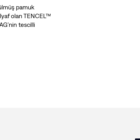
rülmüş pamuk
 elyaf olan TENCEL™
G’nin tescilli