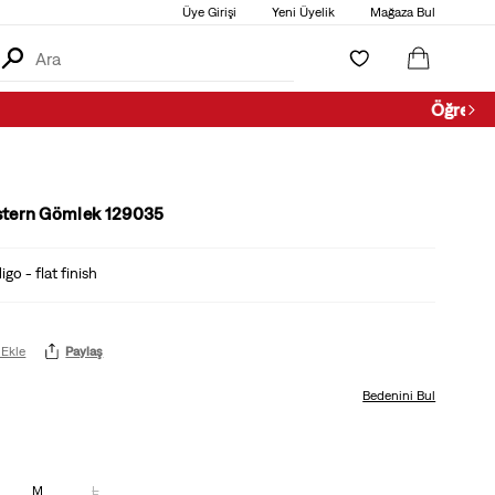
Üye Girişi
Yeni Üyelik
Mağaza Bul
stern Gömlek 129035
igo - flat finish
 Ekle
Paylaş
Bedenini Bul
M
L