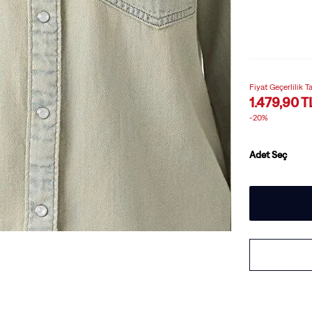
Fiyat Geçerlilik T
1.479,90 T
-20%
Adet Seç