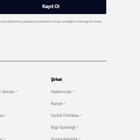
Kayıt Ol
a kişiselleştirilmiş pazarlama e-postlarını almayı, istediğiniz herhangi bir zaman
Şirket
n Sorular
Hakkımızda
Kariyer
su
Gizlilik Politikası
Bilgi Güvenliği
sı
Sürdürülebilirlik