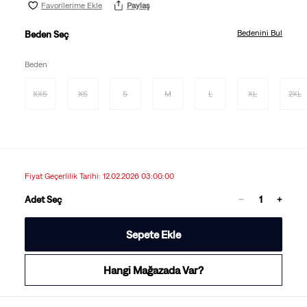
Favorilerime Ekle
Paylaş
Bedenini Bul
Beden Seç
Beden
XXS
XS
S
M
L
XL
2XL
Fiyat Geçerlilik Tarihi: 12.02.2026 03:00:00
Adet Seç
Sepete Ekle
Hangi Mağazada Var?