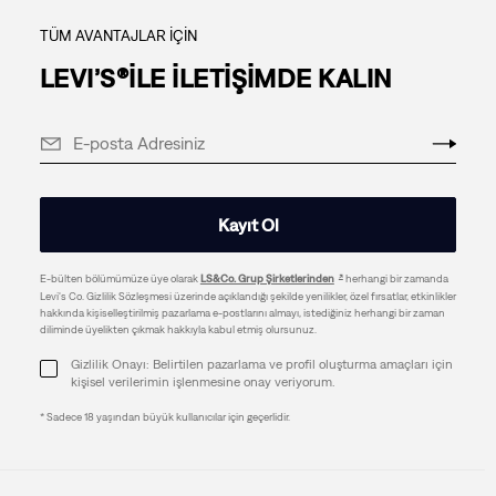
TÜM AVANTAJLAR İÇİN
LEVI’S®İLE İLETİŞİMDE KALIN
Kayıt Ol
E-bülten bölümümüze üye olarak
LS&Co. Grup Şirketlerinden
herhangi bir zamanda
Levi's Co. Gizlilik Sözleşmesi üzerinde açıklandığı şekilde yenilikler, özel fırsatlar, etkinlikler
hakkında kişiselleştirilmiş pazarlama e-postlarını almayı, istediğiniz herhangi bir zaman
diliminde üyelikten çıkmak hakkıyla kabul etmiş olursunuz.
Gizlilik Onayı: Belirtilen pazarlama ve profil oluşturma amaçları için
kişisel verilerimin işlenmesine onay veriyorum.
* Sadece 18 yaşından büyük kullanıcılar için geçerlidir.