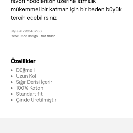
favori hoodienizin üzerine atmalık
mükemmel bir katman için bir beden büyük
tercih edebilirsiniz
Style # 7233407180
Renk: Med indigo - flat finish
Özellikler
Düğmeli
Uzun Kol
Sığır Derisi İçerir
100% Koton
Standart fit
Çin'de Üretilmiştir