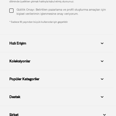
diliminde üyelikten çıkmak hakkıyla kabul etmiş olursunuz.
Gizlilik Onayı: Belirtilen pazarlama ve profil oluşturma amaçları için
kişisel verilerimin işlenmesine onay veriyorum.
* Sadece 18 yaşından büyük kullanıcılar için geçerlidir.
Hızlı Erişim
Koleksiyonlar
Popüler Kategoriler
Destek
Şirket