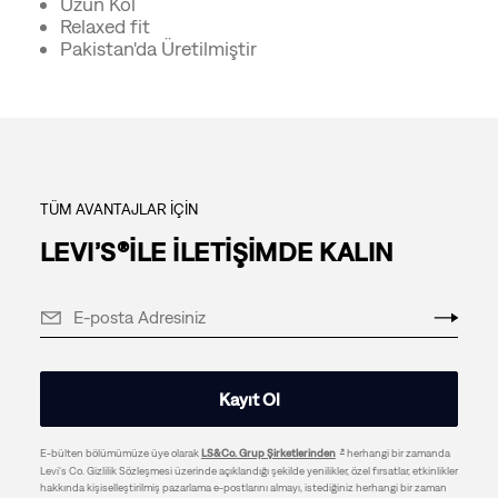
Uzun Kol
Relaxed fit
Pakistan'da Üretilmiştir
TÜM AVANTAJLAR İÇİN
LEVI’S®İLE İLETİŞİMDE KALIN
Kayıt Ol
E-bülten bölümümüze üye olarak
LS&Co. Grup Şirketlerinden
herhangi bir zamanda
Levi's Co. Gizlilik Sözleşmesi üzerinde açıklandığı şekilde yenilikler, özel fırsatlar, etkinlikler
hakkında kişiselleştirilmiş pazarlama e-postlarını almayı, istediğiniz herhangi bir zaman