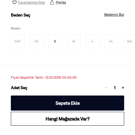
Favorilerime Ekle
Paylaş
Bedenini Bul
Beden Seç
Beden
XXS
XS
S
M
L
XL
2XL
Fiyat Geçerlilik Tarihi: 12.02.2026 03:00:00
Adet Seç
Sepete Ekle
Hangi Mağazada Var?