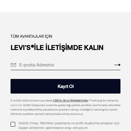
TÜM AVANTAJLAR İÇİN
LEVI’S®İLE İLETİŞİMDE KALIN
Kayıt Ol
E-bülten bölümümüze üye olarak
LS&Co. Grup Şirketlerinden
herhangi bir zamanda
Levi's Co. Gizlilik Sözleşmesi üzerinde açıklandığı şekilde yenilikler, özel fırsatlar, etkinlikler
hakkında kişiselleştirilmiş pazarlama e-postlarını almayı, istediğiniz herhangi bir zaman
diliminde üyelikten çıkmak hakkıyla kabul etmiş olursunuz.
Gizlilik Onayı: Belirtilen pazarlama ve profil oluşturma amaçları için
kişisel verilerimin işlenmesine onay veriyorum.