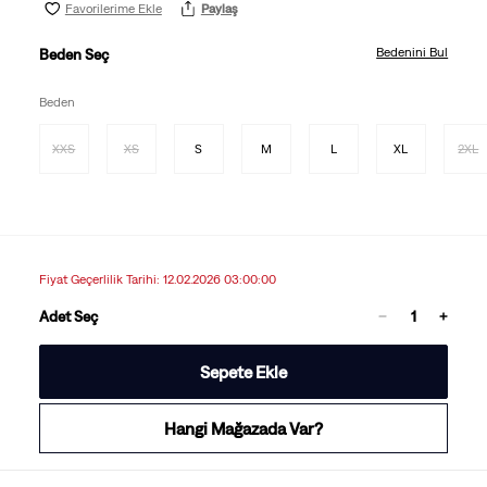
Favorilerime Ekle
Paylaş
Bedenini Bul
Beden Seç
Beden
XXS
XS
S
M
L
XL
2XL
Fiyat Geçerlilik Tarihi: 12.02.2026 03:00:00
Adet Seç
Sepete Ekle
Hangi Mağazada Var?