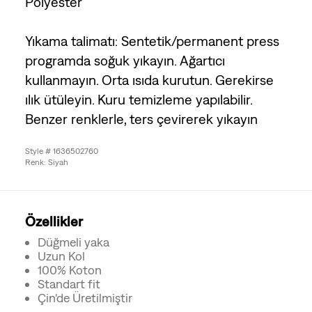
Polyester
Yıkama talimatı: Sentetik/permanent press
programda soğuk yıkayın. Ağartıcı
kullanmayın. Orta ısıda kurutun. Gerekirse
ılık ütüleyin. Kuru temizleme yapılabilir.
Benzer renklerle, ters çevirerek yıkayın
Style # 1636502760
Renk: Siyah
Özellikler
Düğmeli yaka
Uzun Kol
100% Koton
Standart fit
Çin'de Üretilmiştir