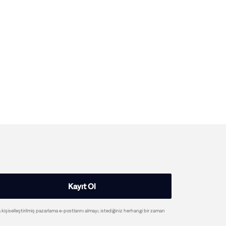
Kayıt Ol
a kişiselleştirilmiş pazarlama e-postlarını almayı, istediğiniz herhangi bir zaman