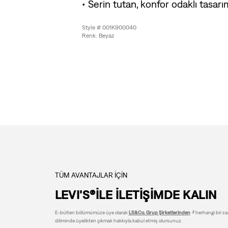
• Serin tutan, konfor odaklı tasar
Style # 001K900040
Renk: Beyaz
TÜM AVANTAJLAR İÇİN
LEVI’S®İLE İLETİŞİMDE KALIN
E-bülten bölümümüze üye olarak
LS&Co. Grup Şirketlerinden
herhangi bir zam
diliminde üyelikten çıkmak hakkıyla kabul etmiş olursunuz.