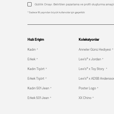
Gizlilik Onayı: Belirtilen pazarlama ve profil oluşturma amaçl
* Sadece 18 yaşından büyük kullanıcılar için geçerlidir.
Hızlı Erişim
Koleksiyonlar
Kadın
Anneler Günü Hediyesi
Erkek
Levi’s® x Jordan
Kadın Tişört
Levi’s® x Toy Story
Erkek Tişört
Levi’s® x ADSB Andersson
Kadın 501 Jean
Poster Logo
Erkek 501 Jean
XX Chino