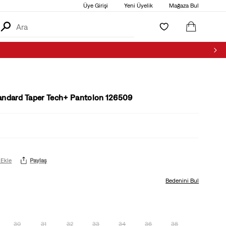
Üye Girişi
Yeni Üyelik
Mağaza Bul
andard Taper Tech+ Pantolon 126509
 Ekle
Paylaş
Bedenini Bul
30
31
32
33
34
36
38