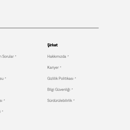
Şirket
n Sorular
Hakkımızda
Kariyer
su
Gizlilik Politikası
Bilgi Güvenliği
sı
Sürdürülebilirlik
i