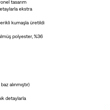
yonel tasarım
etaylarla ekstra
rikli kumaşla üretildi
ülmüş polyester, %36
baz alınmıştır)
ik detaylarla