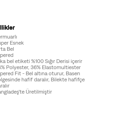
likler
rmuarlı
per Esnek
ta Bel
pered
ka bel etiketi %100 Sığır Derisi içerir
% Polyester, 36% Elastomultiester
pered Fit - Bel altına oturur, Basen
lgesinde hafif daralır, Bilekte hafifçe
ralır
ngladeş'te Üretilmiştir