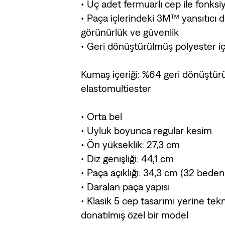
• Üç adet fermuarlı cep ile fonksi
• Paça içlerindeki 3M™ yansıtıcı d
görünürlük ve güvenlik
• Geri dönüştürülmüş polyester içe
Kumaş içeriği: %64 geri dönüştür
elastomultiester
• Orta bel
• Uyluk boyunca regular kesim
• Ön yükseklik: 27,3 cm
• Diz genişliği: 44,1 cm
• Paça açıklığı: 34,3 cm (32 beden 
• Daralan paça yapısı
• Klasik 5 cep tasarımı yerine tekn
donatılmış özel bir model