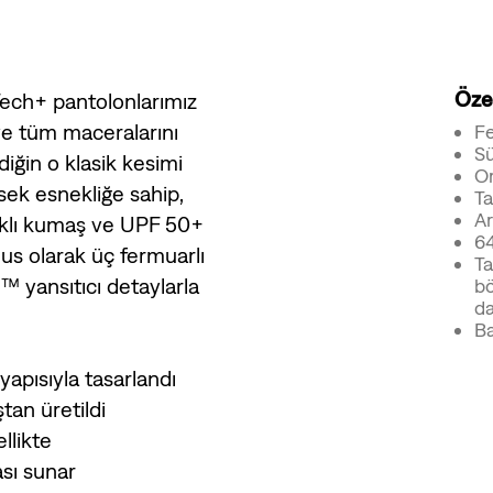
Özel
Tech+ pantolonlarımız
ve tüm maceralarını
Fe
Sü
diğin o klasik kesimi
Or
sek esnekliğe sahip,
Ta
Ar
ıklı kumaş ve UPF 50+
64
nus olarak üç fermuarlı
Ta
™ yansıtıcı detaylarla
bö
da
Ba
yapısıyla tasarlandı
an üretildi
ellikte
sı sunar