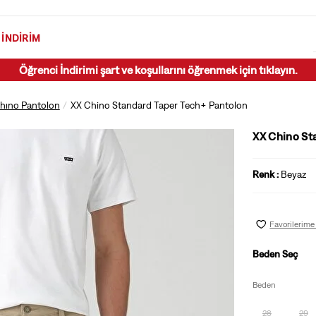
İNDIRIM
Öğrenci İndirimi şart ve koşullarını öğrenmek için tıklayın.
hıno Pantolon
XX Chino Standard Taper Tech+ Pantolon
XX Chino St
Renk :
Beyaz
Favorilerime
Beden Seç
Beden
28
29