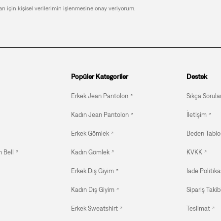
arı için kişisel verilerimin işlenmesine onay veriyorum.
Popüler Kategoriler
Destek
Erkek Jean Pantolon
Sıkça Sorula
Kadın Jean Pantolon
İletişim
Erkek Gömlek
Beden Tablo
 Bell
Kadın Gömlek
KVKK
Erkek Dış Giyim
İade Politika
Kadın Dış Giyim
Sipariş Takib
Erkek Sweatshirt
Teslimat