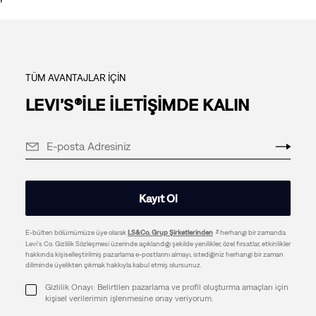
TÜM AVANTAJLAR İÇİN
LEVI’S®İLE İLETİŞİMDE KALIN
Kayıt Ol
E-bülten bölümümüze üye olarak
LS&Co. Grup Şirketlerinden
herhangi bir zamanda
Levi's Co. Gizlilik Sözleşmesi üzerinde açıklandığı şekilde yenilikler, özel fırsatlar, etkinlikler
hakkında kişiselleştirilmiş pazarlama e-postlarını almayı, istediğiniz herhangi bir zaman
diliminde üyelikten çıkmak hakkıyla kabul etmiş olursunuz.
Gizlilik Onayı: Belirtilen pazarlama ve profil oluşturma amaçları için
kişisel verilerimin işlenmesine onay veriyorum.