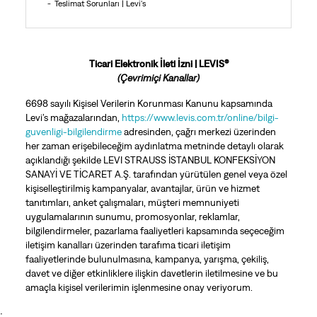
Teslimat Sorunları | Levi's
Ticari Elektronik İleti İzni | LEVIS®
(Çevrimiçi Kanallar)
6698 sayılı Kişisel Verilerin Korunması Kanunu kapsamında
Levi’s mağazalarından,
https://www.levis.com.tr/online/bilgi-
guvenligi-bilgilendirme
adresinden, çağrı merkezi üzerinden
her zaman erişebileceğim aydınlatma metninde detaylı olarak
açıklandığı şekilde LEVI STRAUSS İSTANBUL KONFEKSİYON
SANAYİ VE TİCARET A.Ş. tarafından yürütülen genel veya özel
kişiselleştirilmiş kampanyalar, avantajlar, ürün ve hizmet
tanıtımları, anket çalışmaları, müşteri memnuniyeti
uygulamalarının sunumu, promosyonlar, reklamlar,
bilgilendirmeler, pazarlama faaliyetleri kapsamında seçeceğim
iletişim kanalları üzerinden tarafıma ticari iletişim
faaliyetlerinde bulunulmasına, kampanya, yarışma, çekiliş,
davet ve diğer etkinliklere ilişkin davetlerin iletilmesine ve bu
amaçla kişisel verilerimin işlenmesine onay veriyorum.
;