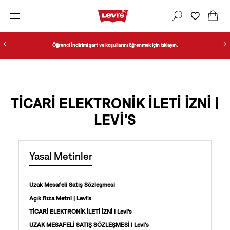
Öğrenci İndirimi şart ve koşullarını öğrenmek için tıklayın.
TİCARİ ELEKTRONİK İLETİ İZNİ |
LEVI'S
Yasal Metinler
Uzak Mesafeli Satış Sözleşmesi
Açık Rıza Metni | Levi's
TİCARİ ELEKTRONİK İLETİ İZNİ | Levi's
UZAK MESAFELİ SATIŞ SÖZLEŞMESİ | Levi's