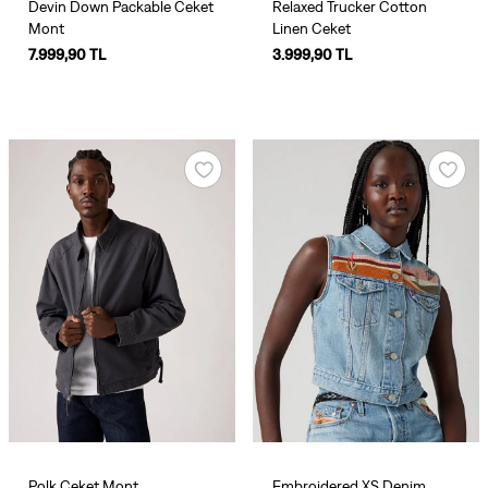
Devin Down Packable Ceket
Relaxed Trucker Cotton
Mont
Linen Ceket
7.999,90 TL
3.999,90 TL
Polk Ceket Mont
Embroidered XS Denim