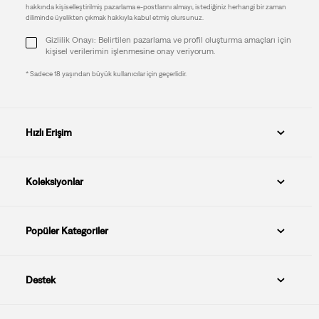
hakkında kişiselleştirilmiş pazarlama e-postlarını almayı, istediğiniz herhangi bir zaman
diliminde üyelikten çıkmak hakkıyla kabul etmiş olursunuz.
Gizlilik Onayı: Belirtilen pazarlama ve profil oluşturma amaçları için
kişisel verilerimin işlenmesine onay veriyorum.
* Sadece 18 yaşından büyük kullanıcılar için geçerlidir.
Hızlı Erişim
Koleksiyonlar
Popüler Kategoriler
Destek