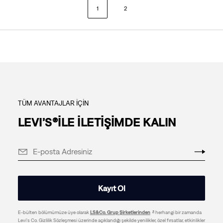
1
2
TÜM AVANTAJLAR İÇİN
LEVI’S®İLE İLETİŞİMDE KALIN
Kayıt Ol
E-bülten bölümümüze üye olarak
LS&Co. Grup Şirketlerinden
herhangi bir zamanda
Levi's Co. Gizlilik Sözleşmesi üzerinde açıklandığı şekilde yenilikler, özel fırsatlar, etkinlikler